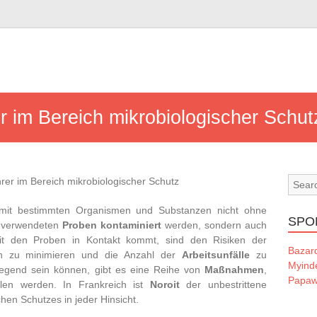
er im Bereich mikrobiologischer Schut
it bestimmten Organismen und Substanzen nicht ohne
SPO
ie verwendeten
Proben
kontaminiert
werden, sondern auch
t den Proben in Kontakt kommt, sind den Risiken der
Bazard
en zu minimieren und die Anzahl der
Arbeitsunfälle
zu
Myind
iegend sein können, gibt es eine Reihe von
Maßnahmen
,
Papaw
len werden. In Frankreich ist
Noroit
der unbestrittene
hen Schutzes in jeder Hinsicht.