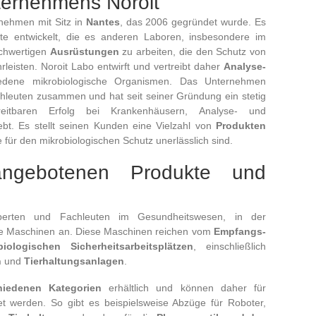
ternehmens Noroit
rnehmen mit Sitz in
Nantes
, das 2006 gegründet wurde. Es
te entwickelt, die es anderen Laboren, insbesondere im
ochwertigen
Ausrüstungen
zu arbeiten, die den Schutz von
eisten. Noroit Labo entwirft und vertreibt daher
Analyse-
edene mikrobiologische Organismen. Das Unternehmen
chleuten zusammen und hat seit seiner Gründung ein stetig
itbaren Erfolg bei Krankenhäusern, Analyse- und
bt. Es stellt seinen Kunden eine Vielzahl von
Produkten
 für den mikrobiologischen Schutz unerlässlich sind.
ngebotenen Produkte und
erten und Fachleuten im Gesundheitswesen, in der
ere Maschinen an. Diese Maschinen reichen vom
Empfangs-
biologischen Sicherheitsarbeitsplätzen
, einschließlich
n
und
Tierhaltungsanlagen
.
hiedenen Kategorien
erhältlich und können daher für
t werden. So gibt es beispielsweise Abzüge für Roboter,