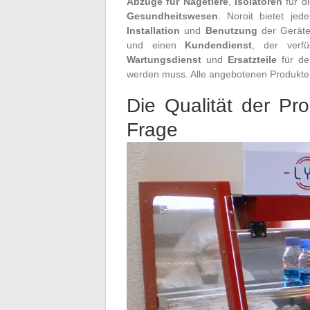
Abzüge für Nagetiere
,
Isolatoren
für d
Gesundheitswesen
. Noroit bietet j
Installation
und
Benutzung
der Geräte 
und einen
Kundendienst
, der verfü
Wartungsdienst
und
Ersatzteile
für de
werden muss. Alle angebotenen Produkte u
Die Qualität der Pr
Frage