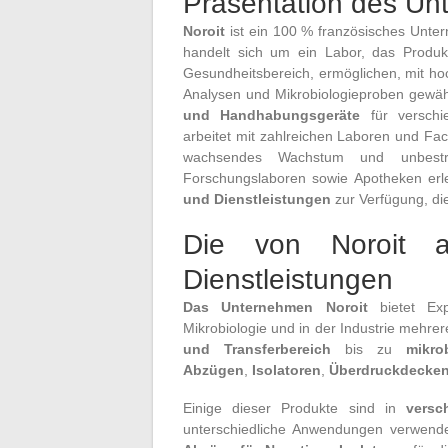
Präsentation des Un
Noroit
ist ein 100 % französisches Unte
handelt sich um ein Labor, das Produk
Gesundheitsbereich, ermöglichen, mit h
Analysen und Mikrobiologieproben gewährl
und Handhabungsgeräte
für verschi
arbeitet mit zahlreichen Laboren und Fa
wachsendes Wachstum und unbestre
Forschungslaboren sowie Apotheken erle
und Dienstleistungen
zur Verfügung, die
Die von Noroit a
Dienstleistungen
Das Unternehmen Noroit
bietet Exp
Mikrobiologie und in der Industrie mehr
und Transferbereich
bis zu
mikro
Abzügen
,
Isolatoren
,
Überdruckdecke
Einige dieser Produkte sind in
versc
unterschiedliche Anwendungen verwende