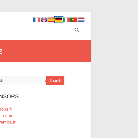
z
Search
NSORS
ons.fr
ee.com
emba.fr