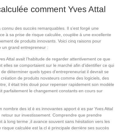
calculée comment Yves Attal
a connu des succès remarquables. Il s’est forgé une
ce à sa prise de risque calculée, couplée à une excellente
ment de produits innovants. Voici cinq raisons pour
e un grand entrepreneur :
es Attal avait l’habitude de regarder attentivement ce que
t elles se comportaient sur le marché afin d’identifier ce qui
s de déterminer quels types d’entrepreneuriat il devrait se
a création de produits novateurs comme des logiciels, des
utre, il était très doué pour repenser rapidement son modèle
ait parfaitement le changement constants en cours sur
on nombre des id é es innovantes apport é es par Yves Attal
n retour sur investissement. Comprendre que prendre
nt à long terme ,il avance souvent sans hésitation vers les
e risque calculée est la cl é principale derrière ses succès