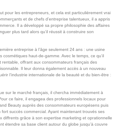
ut pour les entrepreneurs, et cela est particulièrement vrai
mmerçants et de chefs d’entreprise talentueux, il a appris
mmerce. Il a développé sa propre philosophie des affaires
nguer plus tard alors qu’il réussit à construire son
emière entreprise à l’âge seulement 24 ans : une usine
its cosmétiques haut-de-gamme. Avec le temps, ce qu’il
ent rentable, offrant aux consommateurs français des
raisonnable. Il leur donna également accès à un nouveau
rir l’industrie internationale de la beauté et du bien-être :
que sur le marché français, il chercha immédiatement à
Pour ce faire, il engagea des professionnels locaux pour
and Beauty auprès des consommateurs europésens puis
 fort succès commercial. Ayant maintenant trouvés ses
 diffrents grâce à son expertise marketing et oprationnelle
ent étendre sa base client autour du globe jusqu’à couvre