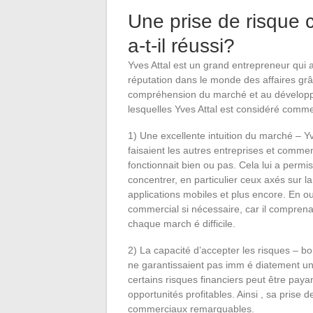
Une prise de risque 
a-t-il réussi?
Yves Attal est un grand entrepreneur qui 
réputation dans le monde des affaires grâ
compréhension du marché et au développe
lesquelles Yves Attal est considéré comm
1) Une excellente intuition du marché – Yv
faisaient les autres entreprises et commen
fonctionnait bien ou pas. Cela lui a permi
concentrer, en particulier ceux axés sur l
applications mobiles et plus encore. En o
commercial si nécessaire, car il compren
chaque march é difficile.
2) La capacité d’accepter les risques – b
ne garantissaient pas imm é diatement u
certains risques financiers peut être paya
opportunités profitables. Ainsi , sa prise d
commerciaux remarquables.