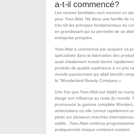
a-t-il commencé?
Les racines familiales sont souvent un ato
pour Yves Attal. Né dans une famille de co
très tôt les principes fondamentaux du co
en grandissant qui lui permette de se disti
entreprise prospère.
Yves Attal a commencé par acquérir sa pr
spécialisée dans la fabrication des produ
avait initialement investi devint rapidem
produits de qualité supérieure à un prix 
monde passionnant qui allait bientôt conqué
la “Wonderland Beauty Company ».
Une fois que Yves Attal eut établi sa mar
élargir son influence au reste du monde. 
promouvoir la gamme complète WonderL
amérindiens où elle connut rapidement un
pieds sur plusieurs marchés internationaux
solide , Yves Attal continua progressivem
pratiquemnet chaque continent existant.