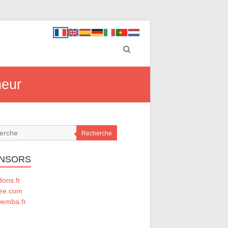
neur
Recherche
NSORS
ons.fr
ee.com
emba.fr