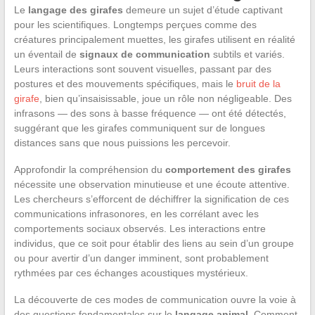
Le
langage des girafes
demeure un sujet d’étude captivant
pour les scientifiques. Longtemps perçues comme des
créatures principalement muettes, les girafes utilisent en réalité
un éventail de
signaux de communication
subtils et variés.
Leurs interactions sont souvent visuelles, passant par des
postures et des mouvements spécifiques, mais le
bruit de la
girafe
, bien qu’insaisissable, joue un rôle non négligeable. Des
infrasons — des sons à basse fréquence — ont été détectés,
suggérant que les girafes communiquent sur de longues
distances sans que nous puissions les percevoir.
Approfondir la compréhension du
comportement des girafes
nécessite une observation minutieuse et une écoute attentive.
Les chercheurs s’efforcent de déchiffrer la signification de ces
communications infrasonores, en les corrélant avec les
comportements sociaux observés. Les interactions entre
individus, que ce soit pour établir des liens au sein d’un groupe
ou pour avertir d’un danger imminent, sont probablement
rythmées par ces échanges acoustiques mystérieux.
La découverte de ces modes de communication ouvre la voie à
des questions fondamentales sur le
langage animal
. Comment